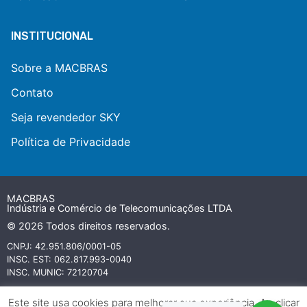
INSTITUCIONAL
Sobre a MACBRAS
Contato
Seja revendedor SKY
Política de Privacidade
MACBRAS
Indústria e Comércio de Telecomunicações LTDA
© 2026 Todos direitos reservados.
CNPJ: 42.951.806/0001-05
INSC. EST: 062.817.993-0040
INSC. MUNIC: 72120704
Todas as marcas referidas neste website são ou podem ser marcas
Este site usa cookies para melhorar sua experiência. Ao clicar
comerciais registradas e protegidas por leis internacionais de