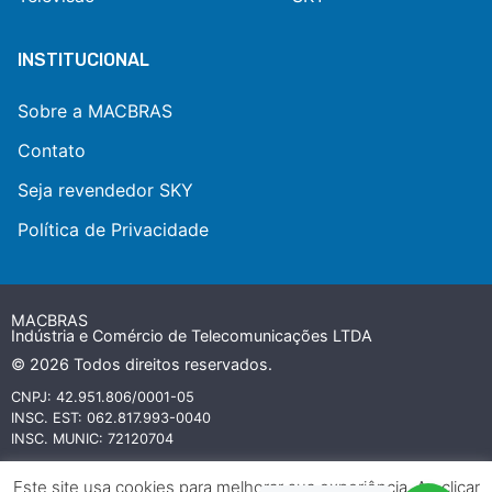
INSTITUCIONAL
Sobre a MACBRAS
Contato
Seja revendedor SKY
Política de Privacidade
MACBRAS
Indústria e Comércio de Telecomunicações LTDA
© 2026 Todos direitos reservados.
CNPJ: 42.951.806/0001-05
INSC. EST: 062.817.993-0040
INSC. MUNIC: 72120704
Todas as marcas referidas neste website são ou podem ser marcas
Este site usa cookies para melhorar sua experiência. Ao clicar
comerciais registradas e protegidas por leis internacionais de