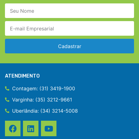
Cadastrar
ATENDIMENTO
Contagem: (31) 3419-1900
Varginha: (35) 3212-9661
Uberlândia: (34) 3214-5008