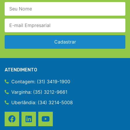
Cadastrar
ATENDIMENTO
Contagem: (31) 3419-1900
Varginha: (35) 3212-9661
Uberlândia: (34) 3214-5008