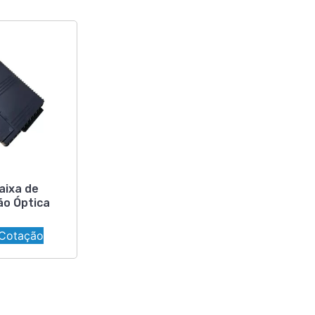
aixa de
ão Óptica
 Cotação