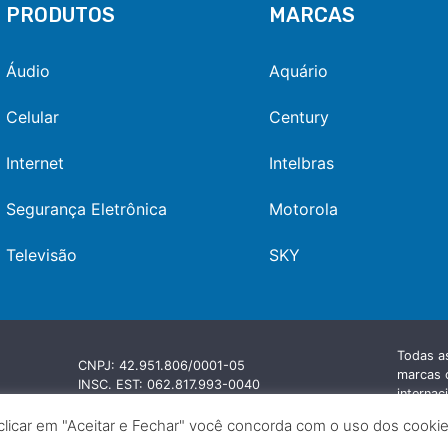
PRODUTOS
MARCAS
Áudio
Aquário
Celular
Century
Internet
Intelbras
Segurança Eletrônica
Motorola
Televisão
SKY
Todas a
CNPJ: 42.951.806/0001-05
marcas c
INSC. EST: 062.817.993-0040
internac
INSC. MUNIC: 72120704
pertence
clicar em "Aceitar e Fechar" você concorda com o uso dos cookies