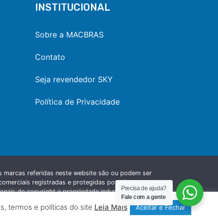
INSTITUCIONAL
Sobre a MACBRAS
Contato
Seja revendedor SKY
Política de Privacidade
s marcas referidas neste website são ou podem ser
omerciais registradas e protegidas por leis
Precisa de ajuda?
ionais de copyright e propriedade industrial e
Fale com a gente
m aos seus respectivos fabricantes e proprietários.
, termos e políticas do site
Leia Mais
Aceitar e Fechar