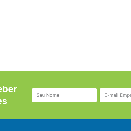
eber
es