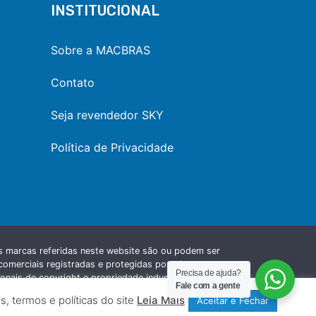
INSTITUCIONAL
Sobre a MACBRAS
Contato
Seja revendedor SKY
Política de Privacidade
s marcas referidas neste website são ou podem ser
omerciais registradas e protegidas por leis
Precisa de ajuda?
ionais de copyright e propriedade industrial e
Fale com a gente
m aos seus respectivos fabricantes e proprietários.
, termos e políticas do site
Leia Mais
Aceitar e Fechar