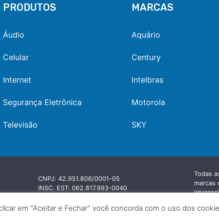
PRODUTOS
MARCAS
Áudio
Aquário
Celular
Century
Internet
Intelbras
Segurança Eletrônica
Motorola
Televisão
SKY
Todas a
CNPJ: 42.951.806/0001-05
marcas c
INSC. EST: 062.817.993-0040
internac
INSC. MUNIC: 72120704
pertence
clicar em "Aceitar e Fechar" você concorda com o uso dos cookies