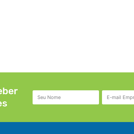
eber
es