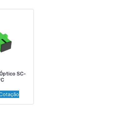
Óptico SC-
PC
 Cotação