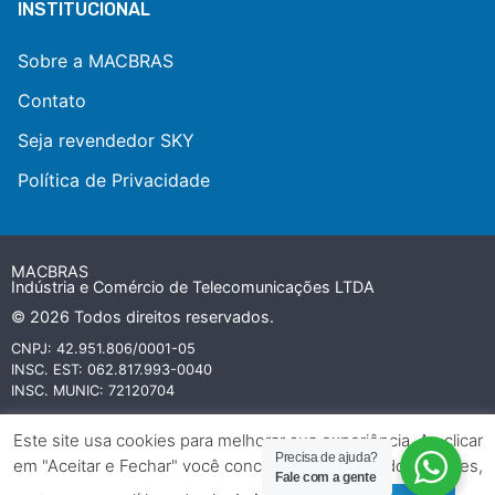
INSTITUCIONAL
Sobre a MACBRAS
Contato
Seja revendedor SKY
Política de Privacidade
MACBRAS
Indústria e Comércio de Telecomunicações LTDA
© 2026 Todos direitos reservados.
CNPJ: 42.951.806/0001-05
INSC. EST: 062.817.993-0040
INSC. MUNIC: 72120704
Todas as marcas referidas neste website são ou podem ser marcas
Este site usa cookies para melhorar sua experiência. Ao clicar
comerciais registradas e protegidas por leis internacionais de
Precisa de ajuda?
em "Aceitar e Fechar" você concorda com o uso dos cookies,
copyright e propriedade industrial e pertencem aos seus respectivos
Fale com a gente
fabricantes e proprietários.