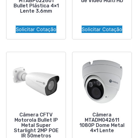
MTABP022601
de Vídeo Multi HD
Bullet Plástica 4×1
Lente 3.6mm
Solicitar Cotação
Solicitar Cotação
Câmera CFTV
Câmera
Motorola Bullet IP
MTADM042611
Metal Super
1080P Dome Metal
Starlight 2MP POE
4×1 Lente
IR 50metros