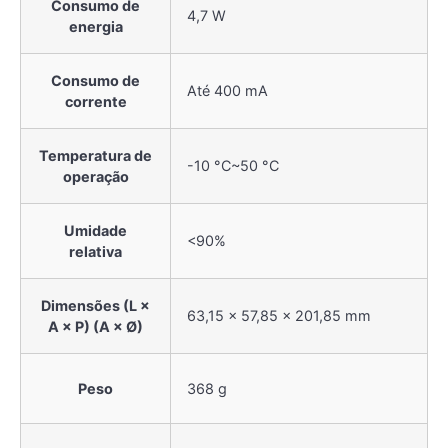
Consumo de
4,7 W
energia
Consumo de
Até 400 mA
corrente
Temperatura de
-10 °C~50 °C
operação
Umidade
<90%
relativa
Dimensões (L ×
63,15 × 57,85 × 201,85 mm
A × P) (A × Ø)
Peso
368 g