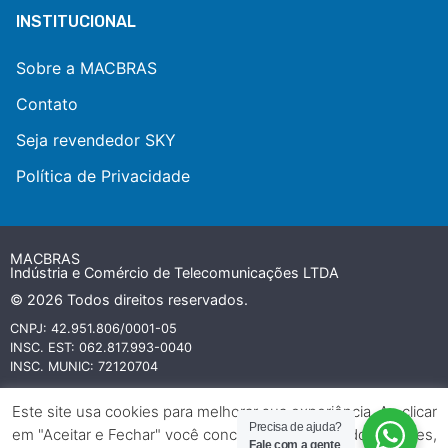
INSTITUCIONAL
Sobre a MACBRAS
Contato
Seja revendedor SKY
Política de Privacidade
MACBRAS
Indústria e Comércio de Telecomunicações LTDA
© 2026 Todos direitos reservados.
CNPJ: 42.951.806/0001-05
INSC. EST: 062.817.993-0040
INSC. MUNIC: 72120704
Todas as marcas referidas neste website são ou podem ser marcas
Este site usa cookies para melhorar sua experiência. Ao clicar
comerciais registradas e protegidas por leis internacionais de
Precisa de ajuda?
em "Aceitar e Fechar" você concorda com o uso dos cookies,
copyright e propriedade industrial e pertencem aos seus respectivos
Fale com a gente