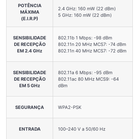
POTÊNCIA
2.4 GHz: 160 mW (22 dBm)
MÁXIMA
5 GHz: 160 mW (22 dBm)
(E.I.R.P)
SENSIBILIDADE
802.11b 1 Mbps: -98 dBm
DE RECEPÇÃO
802.11n 20 MHz MCS7: -74 dBm
EM 2.4 GHz
802.11n 40 MHz MCS7: -72 dBm
SENSIBILIDADE
802.11a 6 Mbps: -95 dBm
DE RECEPÇÃO
802.11ac 80 MHz MCS9: -64
EM 5 GHz
dBm
SEGURANÇA
WPA2-PSK
ENTRADA
100–240 V a 50/60 Hz