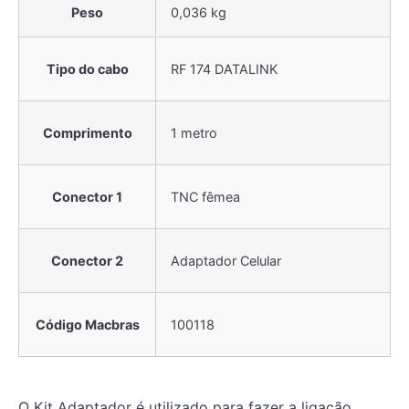
Peso
0,036 kg
Tipo do cabo
RF 174 DATALINK
Comprimento
1 metro
Conector 1
TNC fêmea
Conector 2
Adaptador Celular
Código Macbras
100118
O Kit Adaptador é utilizado para fazer a ligação