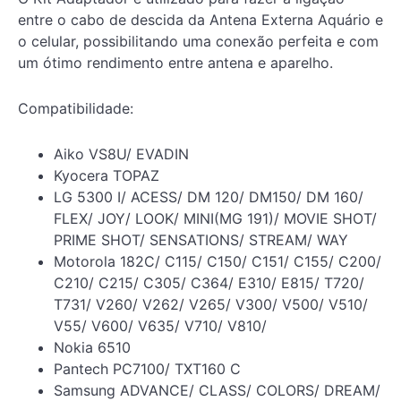
entre o cabo de descida da Antena Externa Aquário e
o celular, possibilitando uma conexão perfeita e com
um ótimo rendimento entre antena e aparelho.
Compatibilidade:
Aiko VS8U/ EVADIN
Kyocera TOPAZ
LG 5300 I/ ACESS/ DM 120/ DM150/ DM 160/
FLEX/ JOY/ LOOK/ MINI(MG 191)/ MOVIE SHOT/
PRIME SHOT/ SENSATIONS/ STREAM/ WAY
Motorola 182C/ C115/ C150/ C151/ C155/ C200/
C210/ C215/ C305/ C364/ E310/ E815/ T720/
T731/ V260/ V262/ V265/ V300/ V500/ V510/
V55/ V600/ V635/ V710/ V810/
Nokia 6510
Pantech PC7100/ TXT160 C
Samsung ADVANCE/ CLASS/ COLORS/ DREAM/