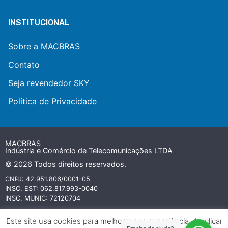
INSTITUCIONAL
Sobre a MACBRAS
Contato
Seja revendedor SKY
Política de Privacidade
MACBRAS
Indústria e Comércio de Telecomunicações LTDA
© 2026 Todos direitos reservados.
CNPJ: 42.951.806/0001-05
INSC. EST: 062.817.993-0040
INSC. MUNIC: 72120704
Todas as marcas referidas neste website são ou podem ser marcas
Este site usa cookies para melhorar sua experiência. Ao clicar
comerciais registradas e protegidas por leis internacionais de